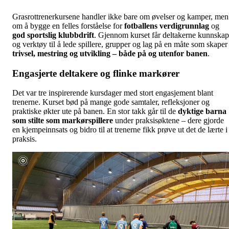
Grasrottrenerkursene handler ikke bare om øvelser og kamper, men
om å bygge en felles forståelse for
fotballens verdigrunnlag
og
god sportslig klubbdrift
. Gjennom kurset får deltakerne kunnskap
og verktøy til å lede spillere, grupper og lag på en måte som skaper
trivsel, mestring og utvikling – både på og utenfor banen
.
Engasjerte deltakere og flinke markører
Det var tre inspirerende kursdager med stort engasjement blant
trenerne. Kurset bød på mange gode samtaler, refleksjoner og
praktiske økter ute på banen. En stor takk går til de
dyktige barna
som stilte som markørspillere
under praksisøktene – dere gjorde
en kjempeinnsats og bidro til at trenerne fikk prøve ut det de lærte i
praksis.