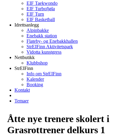
EIF Taekwondo
EIF Turbofjøla
EIF Turn
EIF Basketball
Idrettsanlegg
Alpinbakke
Enebakk station
Flateby- og Enebakkhallen
StrEIFinn Aktivitetspark
Vidotta kunstgress
Nettbutikk
Klubbshop
StrEIFinn
Info om StrEIFinn
Kalender
Booking
Kontakt
Temaer
Åtte nye trenere skolert i
Grasrottrener delkurs 1