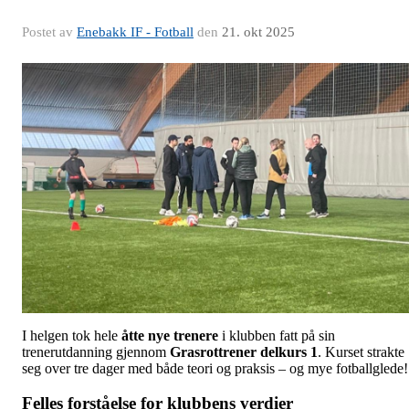
Postet av
Enebakk IF - Fotball
den
21. okt 2025
I helgen tok hele
åtte nye trenere
i klubben fatt på sin
trenerutdanning gjennom
Grasrottrener delkurs 1
. Kurset strakte
seg over tre dager med både teori og praksis – og mye fotballglede!
Felles forståelse for klubbens verdier