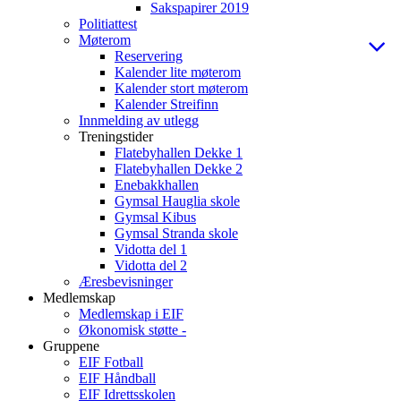
Sakspapirer 2019
Politiattest
Møterom
Reservering
Kalender lite møterom
Kalender stort møterom
Kalender Streifinn
Innmelding av utlegg
Treningstider
Flatebyhallen Dekke 1
Flatebyhallen Dekke 2
Enebakkhallen
Gymsal Hauglia skole
Gymsal Kibus
Gymsal Stranda skole
Vidotta del 1
Vidotta del 2
Æresbevisninger
Medlemskap
Medlemskap i EIF
Økonomisk støtte -
Gruppene
EIF Fotball
EIF Håndball
EIF Idrettsskolen