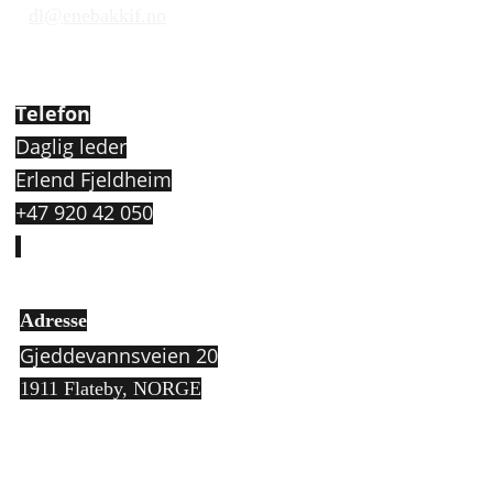
dl@enebakkif.no
Telefon
Daglig leder
Erlend Fjeldheim
+47 920 42 050
Adresse
Gjeddevannsveien 20
1911 Flateby,
NORGE