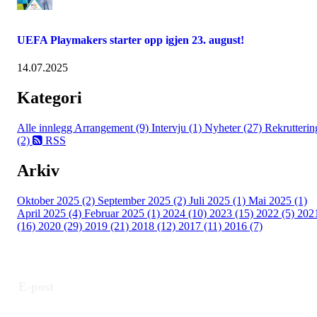
UEFA Playmakers starter opp igjen 23. august!
14.07.2025
Kategori
Alle innlegg
Arrangement (9)
Intervju (1)
Nyheter (27)
Rekrutterin
(2)
RSS
Arkiv
Oktober 2025 (2)
September 2025 (2)
Juli 2025 (1)
Mai 2025 (1)
April 2025 (4)
Februar 2025 (1)
2024 (10)
2023 (15)
2022 (5)
202
(16)
2020 (29)
2019 (21)
2018 (12)
2017 (11)
2016 (7)
E-post