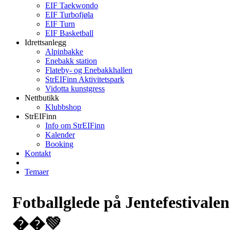
EIF Taekwondo
EIF Turbofjøla
EIF Turn
EIF Basketball
Idrettsanlegg
Alpinbakke
Enebakk station
Flateby- og Enebakkhallen
StrEIFinn Aktivitetspark
Vidotta kunstgress
Nettbutikk
Klubbshop
StrEIFinn
Info om StrEIFinn
Kalender
Booking
Kontakt
Temaer
Fotballglede på Jentefestivalen
��💚