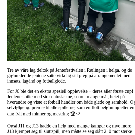
Tre av våre lag deltok på Jentefestivalen i Rælingen i helga, og de
grønnkledde jentene satte virkelig sitt preg på arrangementet med
innsats, lagånd og fotballglede.
For J6 ble det en ekstra spesiell opplevelse – deres aller første cup!
Jentene spilte med stor entusiasme, scoret mange mål, heiet på
hverandre og viste at fotball handler om både glede og samhold. O
selvfølgelig: premie til alle spillerne, som en flott belønning etter en
dag fylt med minner og mestring 🏆💚
Også J11 og J13 hadde en helg med mange kamper og mye moro.
J13 kjempet seg til sluttspill, men måtte se seg slått 2–0 mot sterke