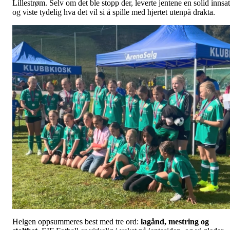
Lillestrøm. Selv om det ble stopp der, leverte jentene en solid innsat
og viste tydelig hva det vil si å spille med hjertet utenpå drakta.
Helgen oppsummeres best med tre ord:
lagånd, mestring og