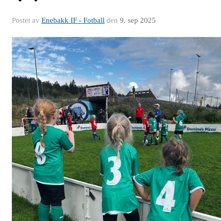
Postet av
Enebakk IF - Fotball
den
9. sep 2025