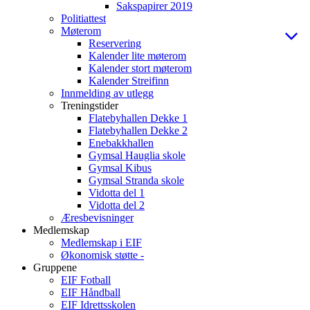
Sakspapirer 2019
Politiattest
Møterom
Reservering
Kalender lite møterom
Kalender stort møterom
Kalender Streifinn
Innmelding av utlegg
Treningstider
Flatebyhallen Dekke 1
Flatebyhallen Dekke 2
Enebakkhallen
Gymsal Hauglia skole
Gymsal Kibus
Gymsal Stranda skole
Vidotta del 1
Vidotta del 2
Æresbevisninger
Medlemskap
Medlemskap i EIF
Økonomisk støtte -
Gruppene
EIF Fotball
EIF Håndball
EIF Idrettsskolen