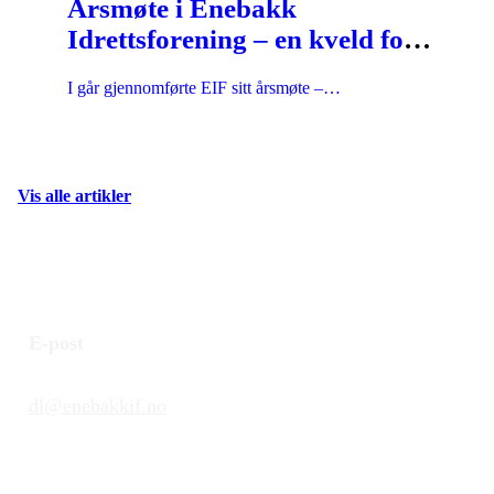
Årsmøte i Enebakk
Idrettsforening – en kveld for
takknemlighet og heder 💚
I går gjennomførte EIF sitt årsmøte –…
Vis alle artikler
E-post
dl@enebakkif.no