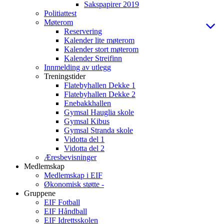
Sakspapirer 2019
Politiattest
Møterom
Reservering
Kalender lite møterom
Kalender stort møterom
Kalender Streifinn
Innmelding av utlegg
Treningstider
Flatebyhallen Dekke 1
Flatebyhallen Dekke 2
Enebakkhallen
Gymsal Hauglia skole
Gymsal Kibus
Gymsal Stranda skole
Vidotta del 1
Vidotta del 2
Æresbevisninger
Medlemskap
Medlemskap i EIF
Økonomisk støtte -
Gruppene
EIF Fotball
EIF Håndball
EIF Idrettsskolen