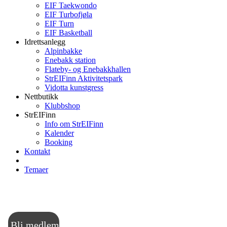
EIF Taekwondo
EIF Turbofjøla
EIF Turn
EIF Basketball
Idrettsanlegg
Alpinbakke
Enebakk station
Flateby- og Enebakkhallen
StrEIFinn Aktivitetspark
Vidotta kunstgress
Nettbutikk
Klubbshop
StrEIFinn
Info om StrEIFinn
Kalender
Booking
Kontakt
Temaer
ENEBAKK IDRETTSFORENING
IDRETT OG MOSJON FOR ALLE
Bli medlem