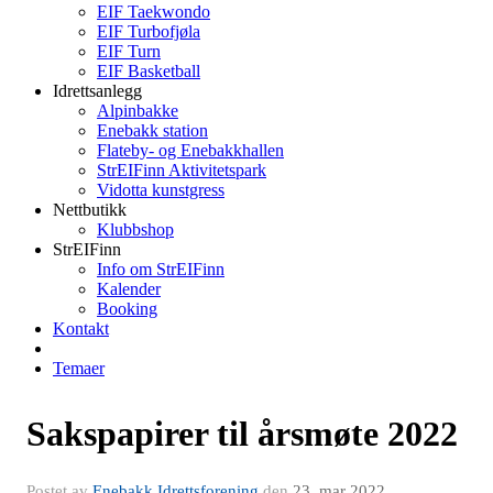
EIF Taekwondo
EIF Turbofjøla
EIF Turn
EIF Basketball
Idrettsanlegg
Alpinbakke
Enebakk station
Flateby- og Enebakkhallen
StrEIFinn Aktivitetspark
Vidotta kunstgress
Nettbutikk
Klubbshop
StrEIFinn
Info om StrEIFinn
Kalender
Booking
Kontakt
Temaer
Sakspapirer til årsmøte 2022
Postet av
Enebakk Idrettsforening
den
23. mar 2022