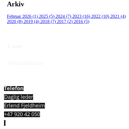
Arkiv
Februar 2026 (1)
2025 (5)
2024 (7)
2023 (16)
2022 (10)
2021 (4)
2020 (8)
2019 (4)
2018 (7)
2017 (2)
2016 (5)
E-post
dl@enebakkif.no
Telefon
Daglig leder
Erlend Fjeldheim
+47 920 42 050