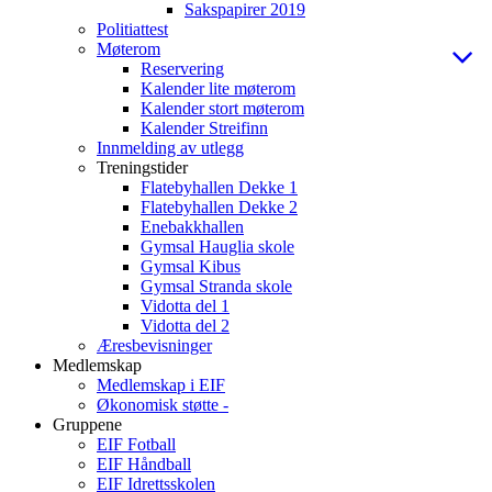
Sakspapirer 2019
Politiattest
Møterom
Reservering
Kalender lite møterom
Kalender stort møterom
Kalender Streifinn
Innmelding av utlegg
Treningstider
Flatebyhallen Dekke 1
Flatebyhallen Dekke 2
Enebakkhallen
Gymsal Hauglia skole
Gymsal Kibus
Gymsal Stranda skole
Vidotta del 1
Vidotta del 2
Æresbevisninger
Medlemskap
Medlemskap i EIF
Økonomisk støtte -
Gruppene
EIF Fotball
EIF Håndball
EIF Idrettsskolen