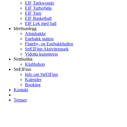
EIF Taekwondo
EIF Turbofjøla
EIF Turn
EIF Basketball
EIF Lek med ball
Idrettsanlegg
Alpinbakke
Enebakk station
Flateby- og Enebakkhallen
StrEIFinn Aktivitetspark
Vidotta kunstgress
Nettbutikk
Klubbshop
StrEIFinn
Info om StrEIFinn
Kalender
Booking
Kontakt
Temaer