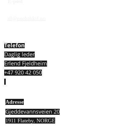
E-post
dl@enebakkif.no
Telefon
Daglig leder
Erlend Fjeldheim
+47 920 42 050
Adresse
Gjeddevannsveien 20
1911 Flateby,
NORGE