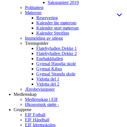
Sakspapirer 2019
Politiattest
Møterom
Reservering
Kalender lite møterom
Kalender stort møterom
Kalender Streifinn
Innmelding av utlegg
Treningstider
Flatebyhallen Dekke 1
Flatebyhallen Dekke 2
Enebakkhallen
Gymsal Hauglia skole
Gymsal Kibus
Gymsal Stranda skole
Vidotta del 1
Vidotta del 2
Æresbevisninger
Medlemskap
Medlemskap i EIF
Økonomisk støtte -
Gruppene
EIF Fotball
EIF Håndball
EIF Idrettsskolen