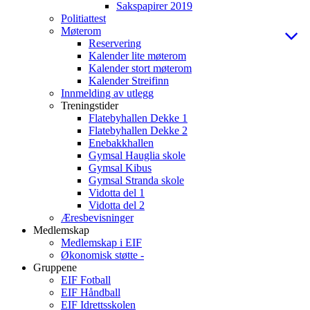
Sakspapirer 2019
Politiattest
Møterom
Reservering
Kalender lite møterom
Kalender stort møterom
Kalender Streifinn
Innmelding av utlegg
Treningstider
Flatebyhallen Dekke 1
Flatebyhallen Dekke 2
Enebakkhallen
Gymsal Hauglia skole
Gymsal Kibus
Gymsal Stranda skole
Vidotta del 1
Vidotta del 2
Æresbevisninger
Medlemskap
Medlemskap i EIF
Økonomisk støtte -
Gruppene
EIF Fotball
EIF Håndball
EIF Idrettsskolen