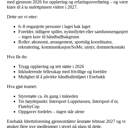
med gjennom 2026 for opplæring og erfaringsoverføring – og være
klare til å ta stafettpinnen videre i 2027.
Dette ser vi etter:
6–8 engasjerte personer i laget bak laget
Forelder, tidligere spiller, nyinnflyttet eller samfunnsengasjert
– ingen krav til håndballbakgrunn
Roller: økonomi, arrangement, sportslig koordinator,
rekruttering, kommunikasjon/SoMe, utstyr, dommerkontakt
Hva får du:
Trygg opplæring og tett støtte i 2026
Inkluderende fellesskap med frivillige og foreldre
Mulighet til å påvirke håndballmiljøet i Enebakk
Hva gjør teamet:
Styremøte ca. én gang i måneden
Tre høydepunkt: Intersport Loppetassen, Intersport 4’er,
FlatebyCup
Oppgaver fordeles – ingen står alene
Enebakk Idrettsforening gjennomfører årsmøte februar 2027 og vi
ønsker flere nye medlemmer i styret på plass til dette.