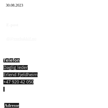
30.08.2023
E-post
dl@enebakkif.no
Telefon
Daglig leder
Erlend Fjeldheim
+47 920 42 050
Adresse