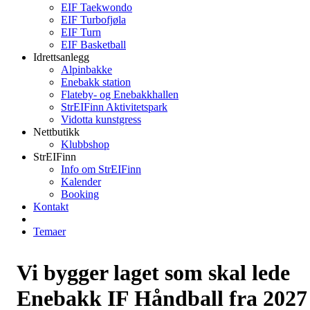
EIF Taekwondo
EIF Turbofjøla
EIF Turn
EIF Basketball
Idrettsanlegg
Alpinbakke
Enebakk station
Flateby- og Enebakkhallen
StrEIFinn Aktivitetspark
Vidotta kunstgress
Nettbutikk
Klubbshop
StrEIFinn
Info om StrEIFinn
Kalender
Booking
Kontakt
Temaer
Vi bygger laget som skal lede
Enebakk IF Håndball fra 2027