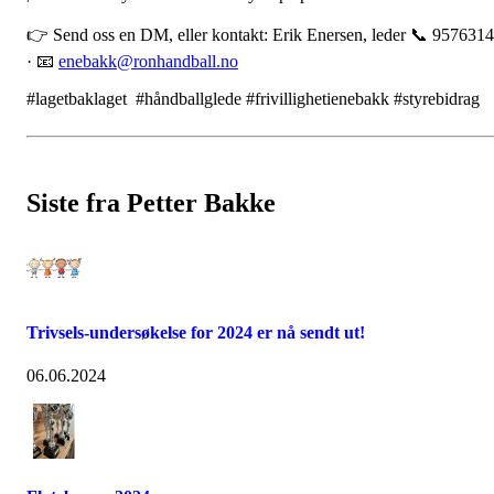
👉 Send oss en DM, eller kontakt: Erik Enersen, leder 📞 957631
· 📧
enebakk@ronhandball.no
#lagetbaklaget #håndballglede #frivillighetienebakk #styrebidrag
Siste fra Petter Bakke
Trivsels-undersøkelse for 2024 er nå sendt ut!
06.06.2024