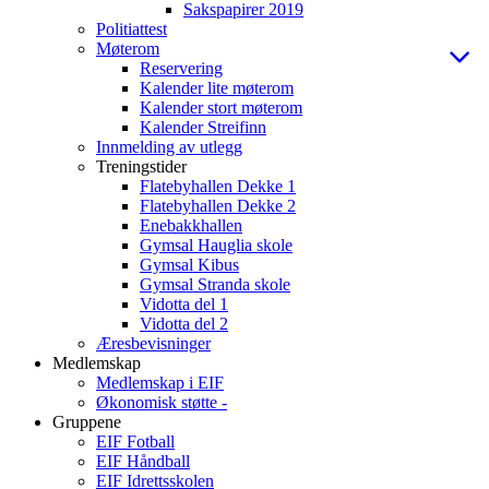
Sakspapirer 2019
Politiattest
Møterom
Reservering
Kalender lite møterom
Kalender stort møterom
Kalender Streifinn
Innmelding av utlegg
Treningstider
Flatebyhallen Dekke 1
Flatebyhallen Dekke 2
Enebakkhallen
Gymsal Hauglia skole
Gymsal Kibus
Gymsal Stranda skole
Vidotta del 1
Vidotta del 2
Æresbevisninger
Medlemskap
Medlemskap i EIF
Økonomisk støtte -
Gruppene
EIF Fotball
EIF Håndball
EIF Idrettsskolen