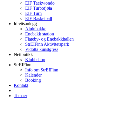
EIF Taekwondo
EIF Turbofjøla
EIF Turn
EIF Basketball
Idrettsanlegg
Alpinbakke
Enebakk station
Flateby- og Enebakkhallen
StrEIFinn Aktivitetspark
Vidotta kunstgress
Nettbutikk
Klubbshop
StrEIFinn
Info om StrEIFinn
Kalender
Booking
Kontakt
Temaer