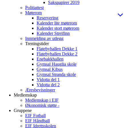
Sakspapirer 2019
Politiattest
Møterom
Reservering
Kalender lite møterom
Kalender stort møterom
Kalender Streifinn
Innmelding av utlegg
Treningstider
Flatebyhallen Dekke 1
Flatebyhallen Dekke 2
Enebakkhallen
Gymsal Hauglia skole
Gymsal Kibus
Gymsal Stranda skole
Vidotta del 1
Vidotta del 2
Æresbevisninger
Medlemskap
Medlemskap i EIF
Økonomisk støtte -
Gruppene
EIF Fotball
EIF Håndball
EIF Idrettsskolen