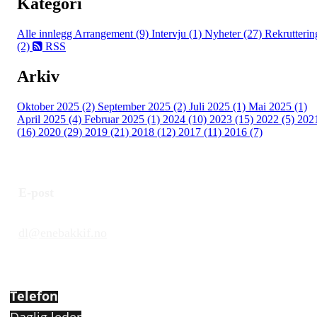
Kategori
Alle innlegg
Arrangement (9)
Intervju (1)
Nyheter (27)
Rekrutterin
(2)
RSS
Arkiv
Oktober 2025 (2)
September 2025 (2)
Juli 2025 (1)
Mai 2025 (1)
April 2025 (4)
Februar 2025 (1)
2024 (10)
2023 (15)
2022 (5)
202
(16)
2020 (29)
2019 (21)
2018 (12)
2017 (11)
2016 (7)
E-post
dl@enebakkif.no
Telefon
Daglig leder