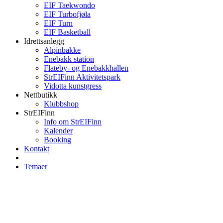
EIF Taekwondo
EIF Turbofjøla
EIF Turn
EIF Basketball
Idrettsanlegg
Alpinbakke
Enebakk station
Flateby- og Enebakkhallen
StrEIFinn Aktivitetspark
Vidotta kunstgress
Nettbutikk
Klubbshop
StrEIFinn
Info om StrEIFinn
Kalender
Booking
Kontakt
Temaer