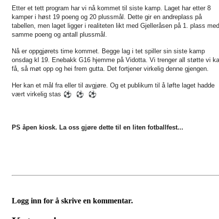
Etter et tett program har vi nå kommet til siste kamp. Laget har etter 8
kamper i høst 19 poeng og 20 plussmål. Dette gir en andreplass på
tabellen, men laget ligger i realiteten likt med Gjelleråsen på 1. plass me
samme poeng og antall plussmål.
Nå er oppgjørets time kommet. Begge lag i tet spiller sin siste kamp
onsdag kl 19. Enebakk G16 hjemme på Vidotta. Vi trenger all støtte vi k
få, så møt opp og hei frem gutta. Det fortjener virkelig denne gjengen.
Her kan et mål fra eller til avgjøre. Og et publikum til å løfte laget hadde
vært virkelig stas
PS åpen kiosk. La oss gjøre dette til en liten fotballfest...
Logg inn for å skrive en kommentar.