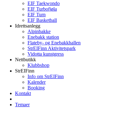
EIF Taekwondo
EIF Turbofjøla
EIF Turn
EIF Basketball
Idrettsanlegg
Alpinbakke
Enebakk station
Flateby- og Enebakkhallen
StrEIFinn Aktivitetspark
Vidotta kunstgress
Nettbutikk
Klubbshop
StrEIFinn
Info om StrEIFinn
Kalender
Booking
Kontakt
Temaer