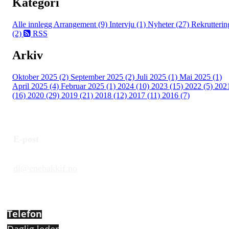
Kategori
Alle innlegg
Arrangement (9)
Intervju (1)
Nyheter (27)
Rekrutterin
(2)
RSS
Arkiv
Oktober 2025 (2)
September 2025 (2)
Juli 2025 (1)
Mai 2025 (1)
April 2025 (4)
Februar 2025 (1)
2024 (10)
2023 (15)
2022 (5)
202
(16)
2020 (29)
2019 (21)
2018 (12)
2017 (11)
2016 (7)
E-post
dl@enebakkif.no
Telefon
Daglig leder