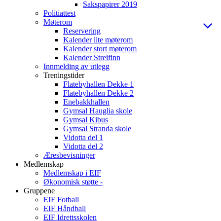
Sakspapirer 2019
Politiattest
Møterom
Reservering
Kalender lite møterom
Kalender stort møterom
Kalender Streifinn
Innmelding av utlegg
Treningstider
Flatebyhallen Dekke 1
Flatebyhallen Dekke 2
Enebakkhallen
Gymsal Hauglia skole
Gymsal Kibus
Gymsal Stranda skole
Vidotta del 1
Vidotta del 2
Æresbevisninger
Medlemskap
Medlemskap i EIF
Økonomisk støtte -
Gruppene
EIF Fotball
EIF Håndball
EIF Idrettsskolen