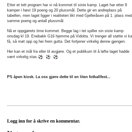
Etter et tett program har vi nå kommet til siste kamp. Laget har etter 8
kamper i høst 19 poeng og 20 plussmål. Dette gir en andreplass på
tabellen, men laget ligger i realiteten likt med Gjelleråsen på 1. plass me
samme poeng og antall plussmål.
Nå er oppgjørets time kommet. Begge lag i tet spiller sin siste kamp
onsdag kl 19. Enebakk G16 hjemme på Vidotta. Vi trenger all støtte vi k
få, så møt opp og hei frem gutta. Det fortjener virkelig denne gjengen.
Her kan et mål fra eller til avgjøre. Og et publikum til å løfte laget hadde
vært virkelig stas
PS åpen kiosk. La oss gjøre dette til en liten fotballfest...
Logg inn for å skrive en kommentar.