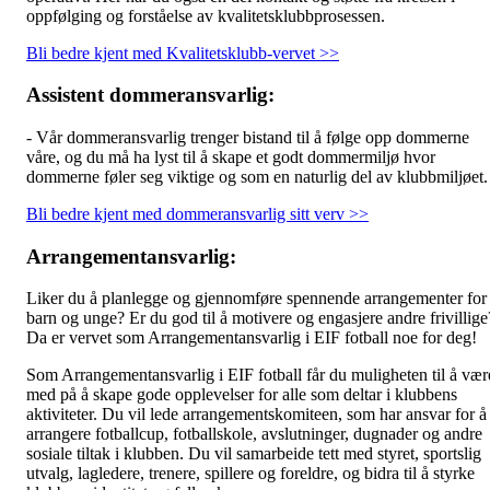
oppfølging og forståelse av kvalitetsklubbprosessen.
Bli bedre kjent med Kvalitetsklubb-vervet >>
Assistent dommeransvarlig:
- Vår dommeransvarlig trenger bistand til å følge opp dommerne
våre, og du må ha lyst til å skape et godt dommermiljø hvor
dommerne føler seg viktige og som en naturlig del av klubbmiljøet.
Bli bedre kjent med dommeransvarlig sitt verv >>
Arrangementansvarlig:
Liker du å planlegge og gjennomføre spennende arrangementer for
barn og unge? Er du god til å motivere og engasjere andre frivillige
Da er vervet som Arrangementansvarlig i EIF fotball noe for deg!
Som Arrangementansvarlig i EIF fotball får du muligheten til å vær
med på å skape gode opplevelser for alle som deltar i klubbens
aktiviteter. Du vil lede arrangementskomiteen, som har ansvar for å
arrangere fotballcup, fotballskole, avslutninger, dugnader og andre
sosiale tiltak i klubben. Du vil samarbeide tett med styret, sportslig
utvalg, lagledere, trenere, spillere og foreldre, og bidra til å styrke