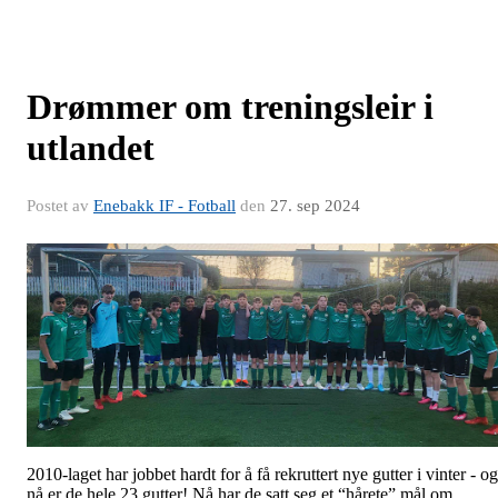
Drømmer om treningsleir i
utlandet
Postet av
Enebakk IF - Fotball
den
27. sep 2024
2010-laget har jobbet hardt for å få rekruttert nye gutter i vinter - og
nå er de hele 23 gutter! Nå har de satt seg et “hårete” mål om