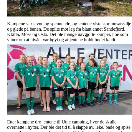
Kampene var jevne og spennende, og jentene viste stor innsatsvilje
og glede på banen. De spilte mot lag fra blant annet Sandefjord,
Kløfta, Moss og Oslo. Det ble mange uavgjorte kamper, noe som
vitner om at nivået var høyt og at jentene holdt hodet kaldt.
Etter kampene dro jentene til Utne camping, hvor de skulle
overnatte i hytter. Der ble det tid til å slappe av, leke, bade og spise