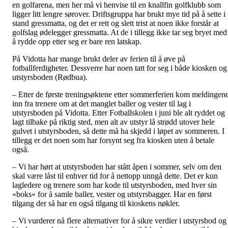
en golfarena, men her må vi henvise til en knallfin golfklubb som
ligger litt lengre sørover. Driftsgruppa har brukt mye tid på å sette i
stand gressmatta, og det er rett og slett trist at noen ikke forstår at
golfslag ødelegger gressmatta. At de i tillegg ikke tar seg bryet med
å rydde opp etter seg er bare ren latskap.
På Vidotta har mange brukt deler av ferien til å øve på
fotballferdigheter. Dessverre har noen tatt for seg i både kiosken og
utstyrsboden (Rødbua).
– Etter de første treningsøktene etter sommerferien kom meldingen
inn fra trenere om at det manglet baller og vester til lag i
utstyrsboden på Vidotta. Etter Fotballskolen i juni ble alt ryddet og
lagt tilbake på riktig sted, men alt av utstyr lå strødd utover hele
gulvet i utstyrsboden, så dette må ha skjedd i løpet av sommeren. I
tillegg er det noen som har forsynt seg fra kiosken uten å betale
også.
– Vi har hørt at utstyrsboden har stått åpen i sommer, selv om den
skal være låst til enhver tid for å nettopp unngå dette. Det er kun
lagledere og trenere som har kode til utstyrsboden, med hver sin
«boks» for å samle baller, vester og utstyrsbagger. Har en først
tilgang der så har en også tilgang til kioskens nøkler.
– Vi vurderer nå flere alternativer for å sikre verdier i utstyrsbod og