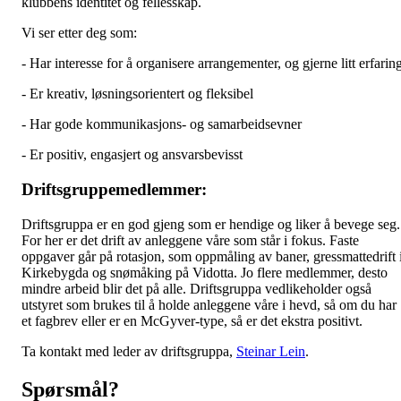
klubbens identitet og fellesskap.
Vi ser etter deg som:
- Har interesse for å organisere arrangementer, og gjerne litt erfarin
- Er kreativ, løsningsorientert og fleksibel
- Har gode kommunikasjons- og samarbeidsevner
- Er positiv, engasjert og ansvarsbevisst
Driftsgruppemedlemmer:
Driftsgruppa er en god gjeng som er hendige og liker å bevege seg.
For her er det drift av anleggene våre som står i fokus. Faste
oppgaver går på rotasjon, som oppmåling av baner, gressmattedrift 
Kirkebygda og snømåking på Vidotta. Jo flere medlemmer, desto
mindre arbeid blir det på alle. Driftsgruppa vedlikeholder også
utstyret som brukes til å holde anleggene våre i hevd, så om du har
et fagbrev eller er en McGyver-type, så er det ekstra positivt.
Ta kontakt med leder av driftsgruppa,
Steinar Lein
.
Spørsmål?