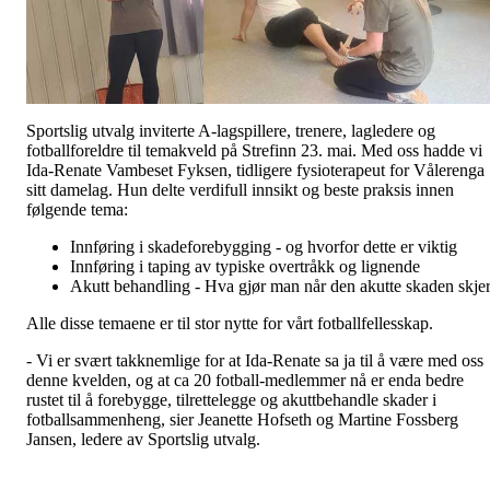
Sportslig utvalg inviterte A-lagspillere, trenere, lagledere og
fotballforeldre til temakveld på Strefinn 23. mai. Med oss hadde vi
Ida-Renate Vambeset Fyksen, tidligere fysioterapeut for Vålerenga
sitt damelag. Hun delte verdifull innsikt og beste praksis innen
følgende tema:
Innføring i skadeforebygging - og hvorfor dette er viktig
Innføring i taping av typiske overtråkk og lignende
Akutt behandling - Hva gjør man når den akutte skaden skje
Alle disse temaene er til stor nytte for vårt fotballfellesskap.
- Vi er svært takknemlige for at Ida-Renate sa ja til å være med oss
denne kvelden, og at ca 20 fotball-medlemmer nå er enda bedre
rustet til å forebygge, tilrettelegge og akuttbehandle skader i
fotballsammenheng, sier Jeanette Hofseth og Martine Fossberg
Jansen, ledere av Sportslig utvalg.