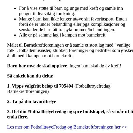
For å vise støtte til barn og unge med kreft og samle inn
penger til livsviktig forskning.
Mange barn kan ikke lenger utøve sin favorittsport. Enten
fordi de er under behandling eller pga komplikasjoner og
senskader de har fått fra sykdommen/behandlingen.
Alle er på samme lag i kampen mot barnekreft.
Målet til Barnekreftforeningen er å samle et stort lag med "vanlige
folk", fotballentusiaster, klubber, foreninger og bedrifter som ønske
å bli med i kampen mot barnekreft.
Barn har mye de skal oppleve
. Ingen barn skal dø av kreft!
Så enkelt kan du delta:
1. Vipps valgfritt beløp til 705404
(Fotballtrøyefredag,
Barnekreftforeningen)
2. Ta på din favorittrøye
3. Del din #fotballtrøyefredag og spre budskapet, så vi når ut ti
enda flere.
Les mer om FotballtrøyeFredag og Barnekreftforeningen her >>