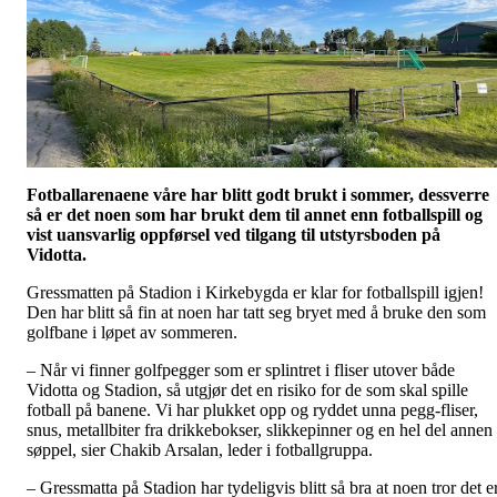
Fotballarenaene våre har blitt godt brukt i sommer, dessverre
så er det noen som har brukt dem til annet enn fotballspill og
vist uansvarlig oppførsel ved tilgang til utstyrsboden på
Vidotta.
Gressmatten på Stadion i Kirkebygda er klar for fotballspill igjen!
Den har blitt så fin at noen har tatt seg bryet med å bruke den som
golfbane i løpet av sommeren.
– Når vi finner golfpegger som er splintret i fliser utover både
Vidotta og Stadion, så utgjør det en risiko for de som skal spille
fotball på banene. Vi har plukket opp og ryddet unna pegg-fliser,
snus, metallbiter fra drikkebokser, slikkepinner og en hel del annen
søppel, sier Chakib Arsalan, leder i fotballgruppa.
– Gressmatta på Stadion har tydeligvis blitt så bra at noen tror det e