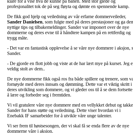
klare for å vise hva de kunne på banen. Med stor glede og
profesjonalitet tok de på seg fløyta og dømte en spennende kamp.
De fikk god hjelp og veiledning av vår erfarne dommerveileder,
Sander Danielsen
, som fulgte med på deres prestasjoner og ga de
nyttige tips og tilbakemeldinger. Sander var imponert over de nye
dommerne og deres evne til å håndtere kampen på en rettferdig og
trygg måte.
- Det var en fantastisk opplevelse å se våre nye dommere i aksjon, 
Sander.
- De gjorde en flott jobb og viste at de har lært mye på kurset. Jeg e
veldig stolt av dem..
De nye dommerne fikk også ros fra både spillere og trenere, som v
fornøyde med deres innsats og dømming. Dette var et viktig skritt i
deres utvikling som dommere, og vi gleder oss til å se dem fortsette
å lære og forbedre seg i fremtiden.
Vi vil gratulere våre nye dommere med en vellykket debut og takke
Sander for hans støtte og veiledning. Dette viser hvordan vi i
Enebakk IF samarbeider for å utvikle våre unge talenter.
Vi ser frem til høstsesongen, der vi skal få se enda flere av de nye
dommerne våre i aksjon.