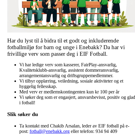
Har du lyst til å bidra til et godt og inkluderende
fotballmiljø for barn og unge i Enebakk? Da har vi
frivillige verv som passer deg i EIF Fotball.
Vi har ledige verv som kasserer, FairPlay-ansvarlig,
Kvalitetsklubb-ansvarlig, assistent dommeransvarlig,
arrangementansvarlig og driftsgruppemedlemmer.
Vi tilbyr opplæring, veiledning, sosiale aktiviteter og et
hyggelig fellesskap.
Med verv er medlemskontingenten kun kr 100 per år
Vi søker deg som er engasjert, ansvarsbevisst, positiv og gla
i fotball!
Slik søker du
Ta kontakt med Chakib Arsalan, leder av EIF fotball på e-
post:
fotball@enebakk.org
eller telefon: 934 94 409