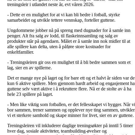
treningsleir i utlandet neste år, evt våren 2026.
- Dette er en mulighet for at vi kan bli bedre i fotball, styrke
samarbeidet og utvikle tettere vennskap, forteller guttene.
Ungdommene jobber nå på spreng med dugnader for å samle inn
penger. Alt fra salg av lodd, til flaskeinnsamling og salg av
produkter står på agendaen. Målet er å samle inn nok midler til at
alle spillere kan delta, uten å påføre store kostnader for
enkeltfamilier.
- Treningsleiren gir oss en mulighet til å bli bedre sammen som et
lag, sier en av spillerne.
Det er mange nye på laget og for bare ett og et halvt år siden var de
kun 6 aktive spillere. Men gjennom hardt arbeid og engasjement ha
guttene selv vært aktive i å rekruttere flere. Nå er de stolte av å ha
hele 23 spillere på laget.
- Men like viktig som fotballen, er det fellesskapet vi bygger. Når v
bor sammen, trener sammen og opplever nye ting sammen, utvikler
vi et sterkere samhold og skape minner for livet, sier en av guttene.
Treningsleiren vil inkluderer daglige treningsøkter på inntil 5 timer
hver dag, sosiale aktiviteter, teambuilding-øvelser og