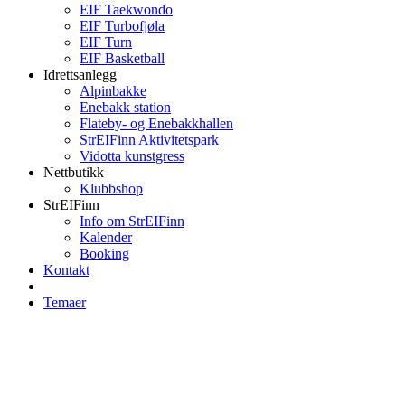
EIF Taekwondo
EIF Turbofjøla
EIF Turn
EIF Basketball
Idrettsanlegg
Alpinbakke
Enebakk station
Flateby- og Enebakkhallen
StrEIFinn Aktivitetspark
Vidotta kunstgress
Nettbutikk
Klubbshop
StrEIFinn
Info om StrEIFinn
Kalender
Booking
Kontakt
Temaer