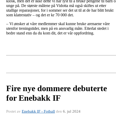
kiosk, men det er ikke dette vi har lyst til å bruke pengene til barn 
unge på. De største målene på Vidotta må også skiftes ut etter
utallige reparasjoner, for i sommer ser det ut til at de har blitt brukt
som klatrestativ – og det er kr 70 000 det.
– Vi ønsker at våre medlemmer skal kunne bruke arenaene våre
utenfor treningstider, men på en ansvarlig måte. Etterlat stedet i
bedre stand enn da du kom dit, det er vår oppfordring.
Fire nye dommere debuterte
for Enebakk IF
Postet av
Enebakk IF - Fotball
den
6. jul 2024