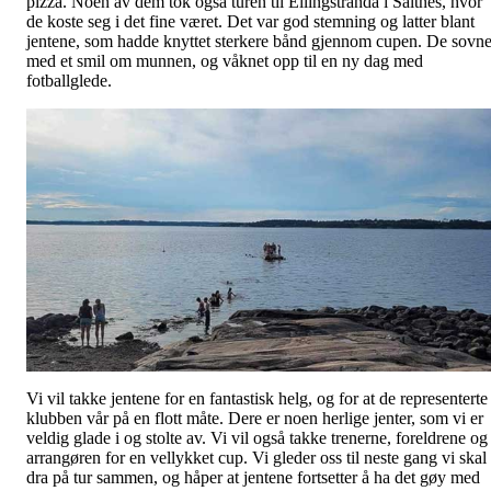
pizza. Noen av dem tok også turen til Ellingstranda i Saltnes, hvor
de koste seg i det fine været. Det var god stemning og latter blant
jentene, som hadde knyttet sterkere bånd gjennom cupen. De sovne
med et smil om munnen, og våknet opp til en ny dag med
fotballglede.
Vi vil takke jentene for en fantastisk helg, og for at de representerte
klubben vår på en flott måte. Dere er noen herlige jenter, som vi er
veldig glade i og stolte av. Vi vil også takke trenerne, foreldrene og
arrangøren for en vellykket cup. Vi gleder oss til neste gang vi skal
dra på tur sammen, og håper at jentene fortsetter å ha det gøy med