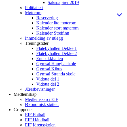
Sakspapirer 2019
Politiattest
Møterom
Reservering
Kalender lite møterom
Kalender stort møterom
Kalender Streifinn
Innmelding av utlegg
Treningstider
Flatebyhallen Dekke 1
Flatebyhallen Dekke 2
Enebakkhallen
Gymsal Hauglia skole
Gymsal Kibus
Gymsal Stranda skole
Vidotta del 1
Vidotta del 2
Æresbevisninger
Medlemskap
Medlemskap i EIF
Økonomisk støtte -
Gruppene
EIF Fotball
EIF Håndball
EIF Idrettsskolen