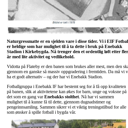
Naturgressmatte er en sjelden vare i disse tider. Vi i EIF Fotbal
er heldige som har mulighet til å ta dette i bruk på Enebakk
Stadion i Kirkebygda. Nå trenger den et ordentlig løft etter fle
år med lite aktivitet og vedlikehold.
Vidotta på Flateby er den banen som brukes aller mest, men den sk
gjennom en ganske så massiv oppgradering i fremtiden. Da må vi v
ha et godt alternativ – og der har vi Enebakk Stadion.
Fotballgruppa i Enebakk IF har bestemt seg for å få opp kvaliteten
på banen, slik at aktivitetene kan økes for barn, unge og voksne på
det som en gang var
Enebakks stolthet
. Nå har vi sammen
mulighet til å kunne få til dette, gjennom dugnadstimer og
pengeinnsamling. Sammen sikrer vi et viktig treningstilbud for alle
som ønsker å spille fotball i bygda vår.