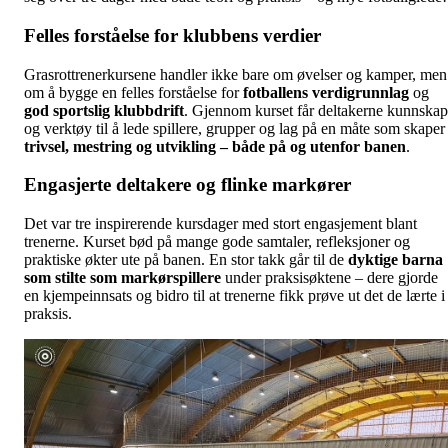
Felles forståelse for klubbens verdier
Grasrottrenerkursene handler ikke bare om øvelser og kamper, men
om å bygge en felles forståelse for
fotballens verdigrunnlag
og
god sportslig klubbdrift
. Gjennom kurset får deltakerne kunnskap
og verktøy til å lede spillere, grupper og lag på en måte som skaper
trivsel, mestring og utvikling – både på og utenfor banen
.
Engasjerte deltakere og flinke markører
Det var tre inspirerende kursdager med stort engasjement blant
trenerne. Kurset bød på mange gode samtaler, refleksjoner og
praktiske økter ute på banen. En stor takk går til de
dyktige barna
som stilte som markørspillere
under praksisøktene – dere gjorde
en kjempeinnsats og bidro til at trenerne fikk prøve ut det de lærte i
praksis.