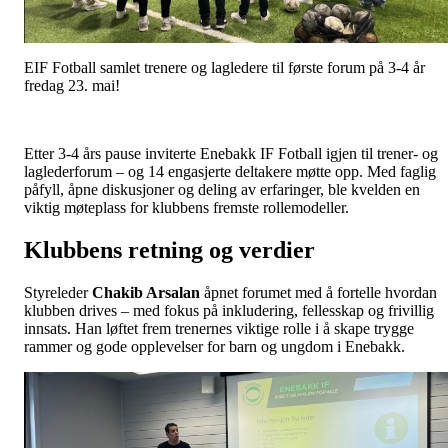
EIF Fotball samlet trenere og lagledere til første forum på 3-4 år
fredag 23. mai!
Etter 3-4 års pause inviterte Enebakk IF Fotball igjen til trener- og
laglederforum – og 14 engasjerte deltakere møtte opp. Med faglig
påfyll, åpne diskusjoner og deling av erfaringer, ble kvelden en
viktig møteplass for klubbens fremste rollemodeller.
Klubbens retning og verdier
Styreleder
Chakib Arsalan
åpnet forumet med å fortelle hvordan
klubben drives – med fokus på inkludering, fellesskap og frivillig
innsats. Han løftet frem trenernes viktige rolle i å skape trygge
rammer og gode opplevelser for barn og ungdom i Enebakk.