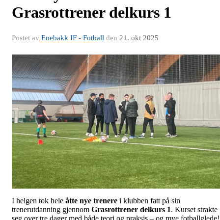
Grasrottrener delkurs 1
Postet av
Enebakk IF - Fotball
den
21. okt 2025
I helgen tok hele
åtte nye trenere
i klubben fatt på sin
trenerutdanning gjennom
Grasrottrener delkurs 1
. Kurset strakte
seg over tre dager med både teori og praksis – og mye fotballglede!