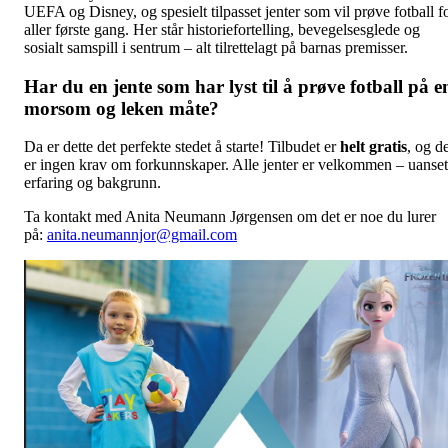
UEFA og Disney, og spesielt tilpasset jenter som vil prøve fotball f
aller første gang. Her står historiefortelling, bevegelsesglede og
sosialt samspill i sentrum – alt tilrettelagt på barnas premisser.
Har du en jente som har lyst til å prøve fotball på e
morsom og leken måte?
Da er dette det perfekte stedet å starte! Tilbudet er
helt gratis
, og d
er ingen krav om forkunnskaper. Alle jenter er velkommen – uanset
erfaring og bakgrunn.
Ta kontakt med Anita Neumann Jørgensen om det er noe du lurer
på:
anita.neumannjor@gmail.com