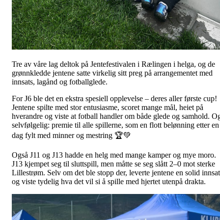
Tre av våre lag deltok på Jentefestivalen i Rælingen i helga, og de
grønnkledde jentene satte virkelig sitt preg på arrangementet med
innsats, lagånd og fotballglede.
For J6 ble det en ekstra spesiell opplevelse – deres aller første cup!
Jentene spilte med stor entusiasme, scoret mange mål, heiet på
hverandre og viste at fotball handler om både glede og samhold. O
selvfølgelig: premie til alle spillerne, som en flott belønning etter en
dag fylt med minner og mestring 🏆💚
Også J11 og J13 hadde en helg med mange kamper og mye moro.
J13 kjempet seg til sluttspill, men måtte se seg slått 2–0 mot sterke
Lillestrøm. Selv om det ble stopp der, leverte jentene en solid innsat
og viste tydelig hva det vil si å spille med hjertet utenpå drakta.