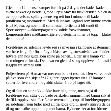
Gjennom 12 intense kamper fordelt på 2 dager, der både skader,
svette sokker og uendelig med Pepsi Max fra tilskuersiden ble en d
av opplevelsen, spilte guttene seg rett inn i minnene til både
publikum og motstandere. Med rå innsats, lagånd som kunne smelt
is på Mjøsa, og noen mål som nesten fortjente å bli sendt til
Sportsrevyen – akkompagnert av solide forsvarsmurer,
kompromissløse midtbanekrigere og elegante finter på topp – klatre
de til topps!
Foreldrene på sidelinja levde seg så mye inn i kampene at stemmen
var hese lenge før finalefløyta blåste av, og stressnivået var til tider
høyere enn hos gutta som spilte på banen... Etter siste kamp var
stemningen elektrisk. Dette var en glede å se og oppleve – fantastis
lagspill fra start til slutt.
Puljeseieren på Hamar var mer enn bare et resultat. Den var et bevi
på hva som kan skje når 17 gutter legger hjertet sitt i 12 kamper,
spiller for hverandre – og aldri slutter å tro på laget sitt.
Og til slutt en stor takk – ikke bare til guttene, men også til
foreldrene som stilte opp både på skolen sammen med barna slik at
de fikk oppleve sin aller første overnattingscup, til foreldregruppen
på sidelinjen som bidro med alt fra gode ord til sporty innsats da de
til og med stilte opp i kamp mot barna. Ryktene sier at foreldrene