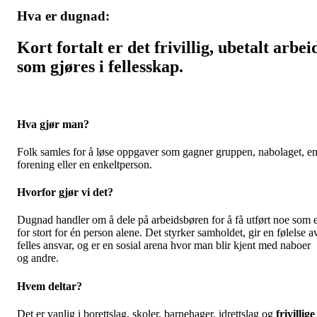
Hva er dugnad:
Kort fortalt er det frivillig, ubetalt arbei
som gjøres i fellesskap.
Hva gjør man?
Folk samles for å løse oppgaver som gagner gruppen, nabolaget, e
forening eller en enkeltperson.
Hvorfor gjør vi det?
Dugnad handler om å dele på arbeidsbøren for å få utført noe som 
for stort for én person alene. Det styrker samholdet, gir en følelse a
felles ansvar, og er en sosial arena hvor man blir kjent med naboer
og andre.
Hvem deltar?
Det er vanlig i borettslag, skoler, barnehager, idrettslag og
frivillige