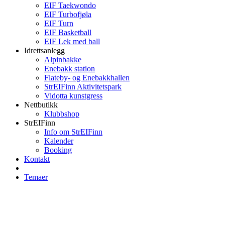
EIF Taekwondo
EIF Turbofjøla
EIF Turn
EIF Basketball
EIF Lek med ball
Idrettsanlegg
Alpinbakke
Enebakk station
Flateby- og Enebakkhallen
StrEIFinn Aktivitetspark
Vidotta kunstgress
Nettbutikk
Klubbshop
StrEIFinn
Info om StrEIFinn
Kalender
Booking
Kontakt
Temaer