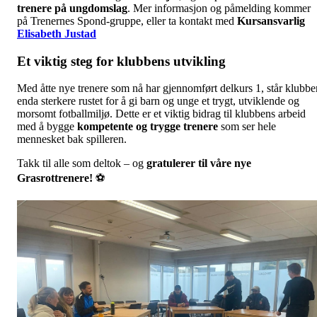
trenere på ungdomslag
. Mer informasjon og påmelding kommer
på Trenernes Spond-gruppe, eller ta kontakt med
Kursansvarlig
Elisabeth Justad
Et viktig steg for klubbens utvikling
Med åtte nye trenere som nå har gjennomført delkurs 1, står klubbe
enda sterkere rustet for å gi barn og unge et trygt, utviklende og
morsomt fotballmiljø. Dette er et viktig bidrag til klubbens arbeid
med å bygge
kompetente og trygge trenere
som ser hele
mennesket bak spilleren.
Takk til alle som deltok – og
gratulerer til våre nye
Grasrottrenere!
⚽️