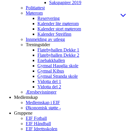
Sakspapirer 2019
Politiattest
Møterom
Reservering
Kalender lite møterom
Kalender stort møterom
Kalender Streifinn
Innmelding av utlegg
Treningstider
Flatebyhallen Dekke 1
Flatebyhallen Dekke 2
Enebakkhallen
Gymsal Hauglia skole
Gymsal Kibus
Gymsal Stranda skole
Vidotta del 1
Vidotta del 2
Æresbevisninger
Medlemskap
Medlemskap i EIF
Økonomisk støtte -
Gruppene
EIF Fotball
EIF Håndball
EIF Idrettsskolen