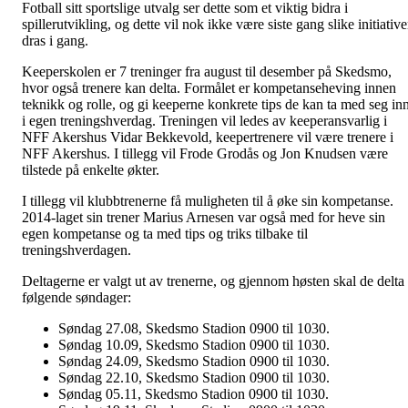
Fotball sitt sportslige utvalg ser dette som et viktig bidra i
spillerutvikling, og dette vil nok ikke være siste gang slike initiative
dras i gang.
Keeperskolen er 7 treninger fra august til desember på Skedsmo,
hvor også trenere kan delta. Formålet er kompetanseheving innen
teknikk og rolle, og gi keeperne konkrete tips de kan ta med seg in
i egen treningshverdag. Treningen vil ledes av keeperansvarlig i
NFF Akershus Vidar Bekkevold, keepertrenere vil være trenere i
NFF Akershus. I tillegg vil Frode Grodås og Jon Knudsen være
tilstede på enkelte økter.
I tillegg vil klubbtrenerne få muligheten til å øke sin kompetanse.
2014-laget sin trener Marius Arnesen var også med for heve sin
egen kompetanse og ta med tips og triks tilbake til
treningshverdagen.
Deltagerne er valgt ut av trenerne, og gjennom høsten skal de delta
følgende søndager:
Søndag 27.08, Skedsmo Stadion 0900 til 1030.
Søndag 10.09, Skedsmo Stadion 0900 til 1030.
Søndag 24.09, Skedsmo Stadion 0900 til 1030.
Søndag 22.10, Skedsmo Stadion 0900 til 1030.
Søndag 05.11, Skedsmo Stadion 0900 til 1030.