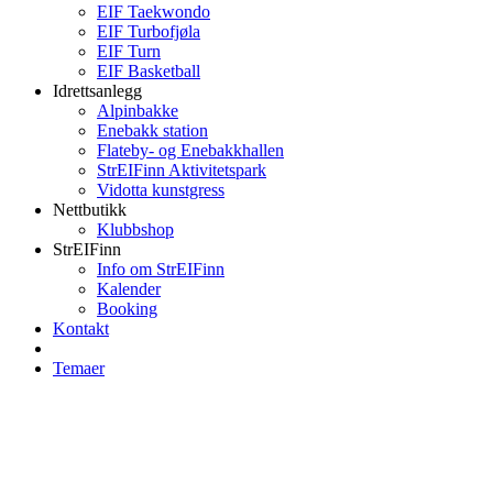
EIF Taekwondo
EIF Turbofjøla
EIF Turn
EIF Basketball
Idrettsanlegg
Alpinbakke
Enebakk station
Flateby- og Enebakkhallen
StrEIFinn Aktivitetspark
Vidotta kunstgress
Nettbutikk
Klubbshop
StrEIFinn
Info om StrEIFinn
Kalender
Booking
Kontakt
Temaer