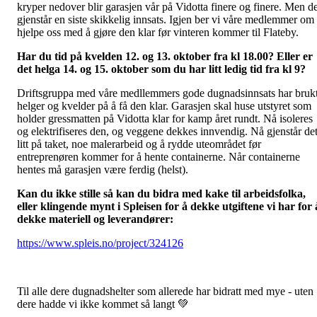
kryper nedover blir garasjen vår på Vidotta finere og finere. Men de
gjenstår en siste skikkelig innsats. Igjen ber vi våre medlemmer om
hjelpe oss med å gjøre den klar før vinteren kommer til Flateby.
Har du tid på kvelden 12. og 13. oktober fra kl 18.00? Eller er
det helga 14. og 15. oktober som du har litt ledig tid fra kl 9?
Driftsgruppa med våre medllemmers gode dugnadsinnsats har bruk
helger og kvelder på å få den klar. Garasjen skal huse utstyret som
holder gressmatten på Vidotta klar for kamp året rundt. Nå isoleres
og elektrifiseres den, og veggene dekkes innvendig. Nå gjenstår de
litt på taket, noe malerarbeid og å rydde uteområdet før
entreprenøren kommer for å hente containerne. Når containerne
hentes må garasjen være ferdig (helst).
Kan du ikke stille så kan du bidra med kake til arbeidsfolka,
eller klingende mynt i Spleisen for å dekke utgiftene vi har for 
dekke materiell og leverandører:
https://www.spleis.no/project/324126
Til alle dere dugnadshelter som allerede har bidratt med mye - uten
dere hadde vi ikke kommet så langt 💚