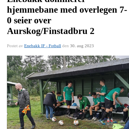
hjemmebane med overlegen 7-
0 seier over
Aurskog/Finstadbru 2
Postet av
Enebakk IF - Fotball
den
30. aug 2023