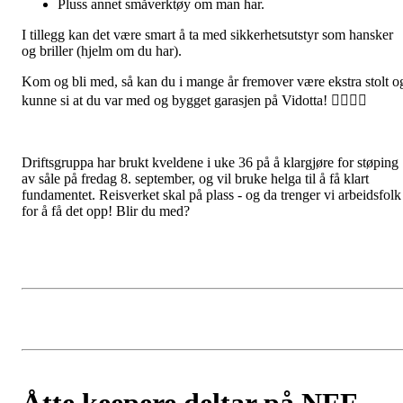
Pluss annet småverktøy om man har.
I tillegg kan det være smart å ta med sikkerhetsutstyr som hansker
og briller (hjelm om du har).
Kom og bli med, så kan du i mange år fremover være ekstra stolt o
kunne si at du var med og bygget garasjen på Vidotta! 👷‍♀️👷‍♂️
Driftsgruppa har brukt kveldene i uke 36 på å klargjøre for støping
av såle på fredag 8. september, og vil bruke helga til å få klart
fundamentet. Reisverket skal på plass - og da trenger vi arbeidsfolk
for å få det opp! Blir du med?