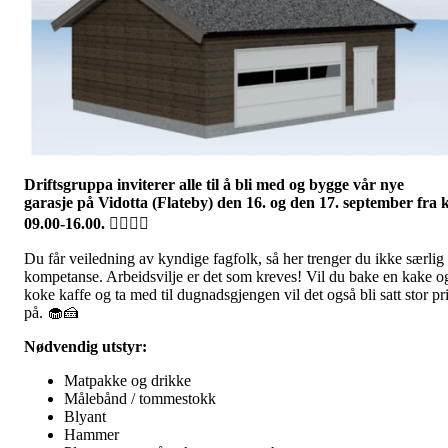
Driftsgruppa inviterer alle til å bli med og bygge vår nye
garasje på Vidotta (Flateby) den 16. og den 17. september fra k
09.00-16.00.
👷‍♀️👷‍♂️
Du får veiledning av kyndige fagfolk, så her trenger du ikke særlig
kompetanse. Arbeidsvilje er det som kreves! Vil du bake en kake o
koke kaffe og ta med til dugnadsgjengen vil det også bli satt stor pr
på. 🧁🍰
Nødvendig utstyr:
Matpakke og drikke
Målebånd / tommestokk
Blyant
Hammer