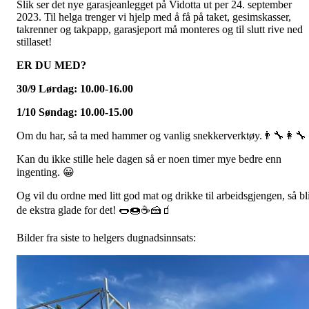
Slik ser det nye garasjeanlegget på Vidotta ut per 24. september
2023. Til helga trenger vi hjelp med å få på taket, gesimskasser,
takrenner og takpapp, garasjeport må monteres og til slutt rive ned
stillaset!
ER DU MED?
30/9 Lørdag: 10.00-16.00
1/10 Søndag: 10.00-15.00
Om du har, så ta med hammer og vanlig snekkerverktøy.👨‍🔧👩‍🔧
Kan du ikke stille hele dagen så er noen timer mye bedre enn
ingenting. 😀
Og vil du ordne med litt god mat og drikke til arbeidsgjengen, så bl
de ekstra glade for det! 🌭🍩☕🍰🧃
Bilder fra siste to helgers dugnadsinnsats: