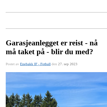
Garasjeanlegget er reist - nå
må taket på - blir du med?
Postet av
Enebakk IF - Fotball
den
27. sep 2023