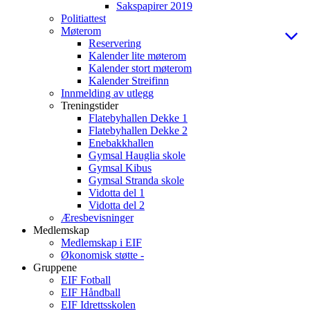
Sakspapirer 2019
Politiattest
Møterom
Reservering
Kalender lite møterom
Kalender stort møterom
Kalender Streifinn
Innmelding av utlegg
Treningstider
Flatebyhallen Dekke 1
Flatebyhallen Dekke 2
Enebakkhallen
Gymsal Hauglia skole
Gymsal Kibus
Gymsal Stranda skole
Vidotta del 1
Vidotta del 2
Æresbevisninger
Medlemskap
Medlemskap i EIF
Økonomisk støtte -
Gruppene
EIF Fotball
EIF Håndball
EIF Idrettsskolen