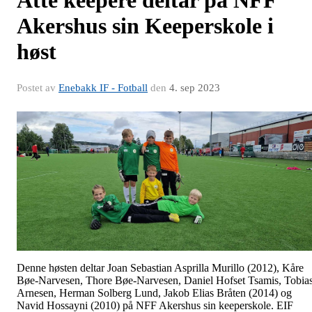
Åtte keepere deltar på NFF
Akershus sin Keeperskole i
høst
Postet av
Enebakk IF - Fotball
den
4. sep 2023
Denne høsten deltar Joan Sebastian Asprilla Murillo (2012), Kåre
Bøe-Narvesen, Thore Bøe-Narvesen, Daniel Hofset Tsamis, Tobia
Arnesen, Herman Solberg Lund, Jakob Elias Bråten (2014) og
Navid Hossayni (2010) på NFF Akershus sin keeperskole. EIF