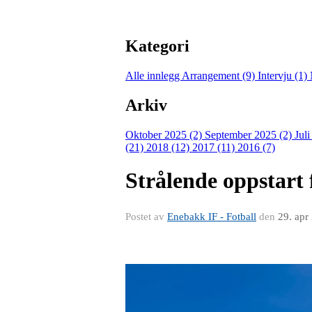
Kategori
Alle innlegg
Arrangement (9)
Intervju (1)
Arkiv
Oktober 2025 (2)
September 2025 (2)
Jul
(21)
2018 (12)
2017 (11)
2016 (7)
Strålende oppstart
Postet av
Enebakk IF - Fotball
den
29. apr