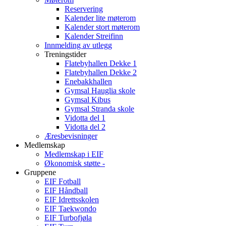
Reservering
Kalender lite møterom
Kalender stort møterom
Kalender Streifinn
Innmelding av utlegg
Treningstider
Flatebyhallen Dekke 1
Flatebyhallen Dekke 2
Enebakkhallen
Gymsal Hauglia skole
Gymsal Kibus
Gymsal Stranda skole
Vidotta del 1
Vidotta del 2
Æresbevisninger
Medlemskap
Medlemskap i EIF
Økonomisk støtte -
Gruppene
EIF Fotball
EIF Håndball
EIF Idrettsskolen
EIF Taekwondo
EIF Turbofjøla