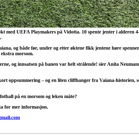
 økt med UEFA Playmakers på Vidotta. 10 spente jenter i alderen 4–7
.
aiana, og både før, under og etter øktene fikk jentene høre spennen
n ekstra morsom.
erne, og innsatsen på banen var helt strålende! sier Anita Neumann
n kort oppsummering – og en liten cliffhanger fra Vaiana-historien,
e fotball på en morsom og leken måte?
ta for mer informasjon.
gmail.com