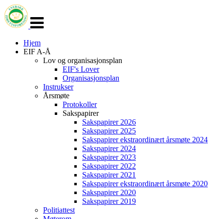
Veksle
navigasjon
Hjem
EIF A-Å
Lov og organisasjonsplan
EIF's Lover
Organisasjonsplan
Instrukser
Årsmøte
Protokoller
Sakspapirer
Sakspapirer 2026
Sakspapirer 2025
Sakspapirer ekstraordinært årsmøte 2024
Sakspapirer 2024
Sakspapirer 2023
Sakspapirer 2022
Sakspapirer 2021
Sakspapirer ekstraordinært årsmøte 2020
Sakspapirer 2020
Sakspapirer 2019
Politiattest
Møterom