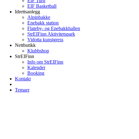
EIF Turn
EIF Basketball
Idrettsanlegg
Alpinbakke
Enebakk station
Flateby- og Enebakkhallen
StrEIFinn Aktivitetspark
Vidotta kunstgress
Nettbutikk
Klubbshop
StrEIFinn
Info om StrEIFinn
Kalender
Booking
Kontakt
Temaer