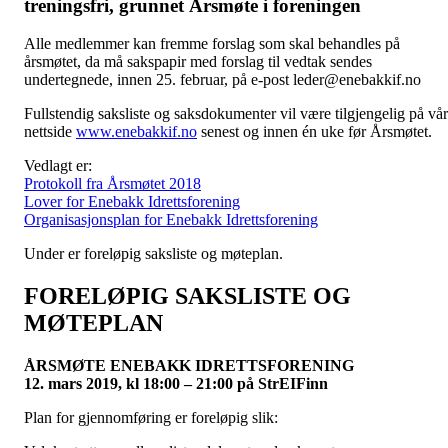
treningsfri, grunnet Årsmøte i foreningen
Alle medlemmer kan fremme forslag som skal behandles på
årsmøtet, da må sakspapir med forslag til vedtak sendes
undertegnede, innen 25. februar, på e-post
leder@enebakkif.no
Fullstendig saksliste og saksdokumenter vil være tilgjengelig på vår
nettside
www.enebakkif.no
senest og innen én uke før Årsmøtet.
Vedlagt er:
Protokoll fra Årsmøtet 2018
Lover for Enebakk Idrettsforening
Organisasjonsplan for Enebakk Idrettsforening
Under er foreløpig saksliste og møteplan.
FORELØPIG SAKSLISTE OG
MØTEPLAN
ÅRSMØTE ENEBAKK IDRETTSFORENING
12. mars 2019, kl 18:00 – 21:00 på StrEIFinn
Plan for gjennomføring er foreløpig slik: