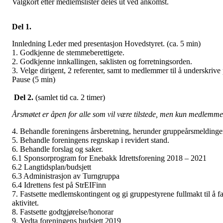
Valgkort etter medlemslister deles ut ved ankomst.
Del 1.
Innledning Leder med presentasjon Hovedstyret. (ca. 5 min)
1. Godkjenne de stemmeberettigete.
2. Godkjenne innkallingen, saklisten og forretningsorden.
3. Velge dirigent, 2 referenter, samt to medlemmer til å underskrive
Pause (5 min)
Del 2.
(samlet tid ca. 2 timer)
Årsmøtet er åpen for alle som vil være tilstede, men kun medlemme
4. Behandle foreningens årsberetning, herunder gruppeårsmeldinge
5. Behandle foreningens regnskap i revidert stand.
6. Behandle forslag og saker.
6.1 Sponsorprogram for Enebakk Idrettsforening 2018 – 2021
6.2 Langtidsplan/budsjett
6.3 Administrasjon av Turngruppa
6.4 Idrettens fest på StrEIFinn
7. Fastsette medlemskontingent og gi gruppestyrene fullmakt til å fa
aktivitet.
8. Fastsette godtgjørelse/honorar
9. Vedta foreningens budsjett 2019