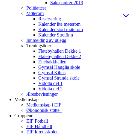
Sakspapirer 2019
Politiattest
Møterom
Reservering
Kalender lite møterom
Kalender stort møterom
Kalender Streifinn
Innmelding av utlegg
Treningstider
Flatebyhallen Dekke 1
Flatebyhallen Dekke 2
Enebakkhallen
Gymsal Hauglia skole
Gymsal Kibus
Gymsal Stranda skole
Vidotta del 1
Vidotta del 2
Æresbevisninger
Medlemskap
Medlemskap i EIF
Økonomisk støtte -
Gruppene
EIF Fotball
EIF Håndball
EIF Idrettsskolen