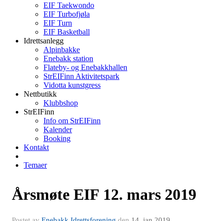
EIF Taekwondo
EIF Turbofjøla
EIF Turn
EIF Basketball
Idrettsanlegg
Alpinbakke
Enebakk station
Flateby- og Enebakkhallen
StrEIFinn Aktivitetspark
Vidotta kunstgress
Nettbutikk
Klubbshop
StrEIFinn
Info om StrEIFinn
Kalender
Booking
Kontakt
Temaer
Årsmøte EIF 12. mars 2019
Postet av
Enebakk Idrettsforening
den
14. jan 2019