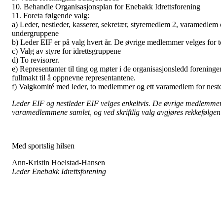
10. Behandle Organisasjonsplan for Enebakk Idrettsforening
11. Foreta følgende valg:
a) Leder, nestleder, kasserer, sekretær, styremedlem 2, varamedlem
undergruppene
b) Leder EIF er på valg hvert år. De øvrige medlemmer velges for to
c) Valg av styre for idrettsgruppene
d) To revisorer.
e) Representanter til ting og møter i de organisasjonsledd foreningen 
fullmakt til å oppnevne representantene.
f) Valgkomité med leder, to medlemmer og ett varamedlem for nest
Leder EIF og nestleder EIF velges enkeltvis. De øvrige medlemmer 
varamedlemmene samlet, og ved skriftlig valg avgjøres rekkefølgen i
Med sportslig hilsen
Ann-Kristin Hoelstad-Hansen
Leder Enebakk Idrettsforening