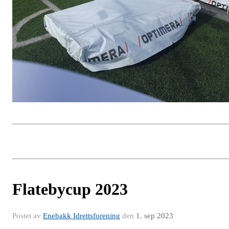
Flatebycup 2023
Postet av
Enebakk Idrettsforening
den
1. sep 2023