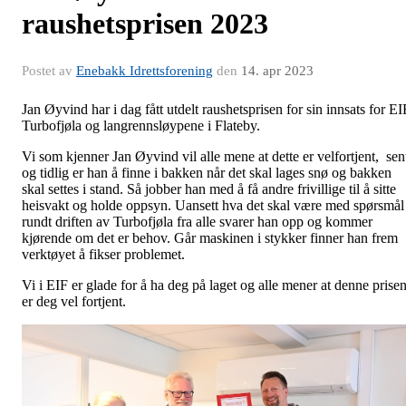
raushetsprisen 2023
Postet av
Enebakk Idrettsforening
den
14. apr 2023
Jan Øyvind har i dag fått utdelt raushetsprisen for sin innsats for EI
Turbofjøla og langrennsløypene i Flateby.
Vi som kjenner Jan Øyvind vil alle mene at dette er velfortjent, sen
og tidlig er han å finne i bakken når det skal lages snø og bakken
skal settes i stand. Så jobber han med å få andre frivillige til å sitte
heisvakt og holde oppsyn. Uansett hva det skal være med spørsmål
rundt driften av Turbofjøla fra alle svarer han opp og kommer
kjørende om det er behov. Går maskinen i stykker finner han frem
verktøyet å fikser problemet.
Vi i EIF er glade for å ha deg på laget og alle mener at denne prise
er deg vel fortjent.