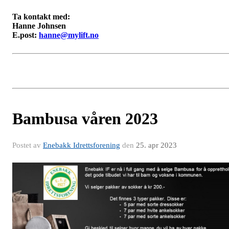
Ta kontakt med:
Hanne Johnsen
E.post:
hanne@mylift.no
Bambusa våren 2023
Postet av
Enebakk Idrettsforening
den
25. apr 2023