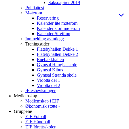
Sakspapirer 2019
Politiattest
Møterom
Reservering
Kalender lite møterom
Kalender stort møterom
Kalender Streifinn
Innmelding av utlegg
Treningstider
Flatebyhallen Dekke 1
Flatebyhallen Dekke 2
Enebakkhallen
Gymsal Hauglia skole
Gymsal Kibus
Gymsal Stranda skole
Vidotta del 1
Vidotta del 2
Æresbevisninger
Medlemskap
Medlemskap i EIF
Økonomisk støtte -
Gruppene
EIF Fotball
EIF Håndball
EIF Idrettsskolen