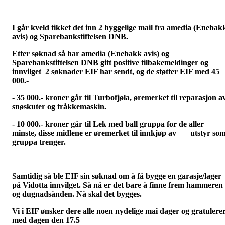
I går kveld tikket det inn 2 hyggelige mail fra amedia (Enebak
avis) og Sparebankstiftelsen DNB.
Etter søknad så har amedia (Enebakk avis) og
Sparebankstiftelsen DNB gitt positive tilbakemeldinger og
innvilget 2 søknader EIF har sendt, og de støtter EIF med 45
000.-
- 35 000.- kroner går til Turbofjøla, øremerket til reparasjon a
snøskuter og tråkkemaskin.
- 10 000.- kroner går til Lek med ball gruppa for de aller
minste, disse midlene er øremerket til innkjøp av utstyr so
gruppa trenger.
Samtidig så ble EIF sin søknad om å få bygge en garasje/lager
på Vidotta innvilget. Så nå er det bare å finne frem hammeren
og dugnadsånden. Nå skal det bygges.
Vi i EIF ønsker dere alle noen nydelige mai dager og gratulere
med dagen den 17.5