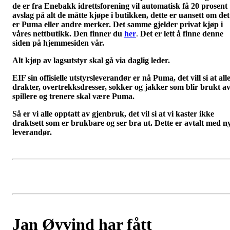
de er fra Enebakk idrettsforening vil automatisk få 20 prosent
avslag på alt de måtte kjøpe i butikken, dette er uansett om det
er Puma eller andre merker. Det samme gjelder privat kjøp i
våres nettbutikk. Den finner du
her
.
Det er lett å finne denne
siden på hjemmesiden vår.
Alt kjøp av lagsutstyr skal gå via daglig leder.
EIF sin offisielle utstyrsleverandør er nå Puma, det vill si at all
drakter, overtrekksdresser, sokker og jakker som blir brukt a
spillere og trenere skal være Puma.
Så er vi alle opptatt av gjenbruk, det vil si at vi kaster ikke
draktsett som er brukbare og ser bra ut. Dette er avtalt med n
leverandør.
Jan Øyvind har fått