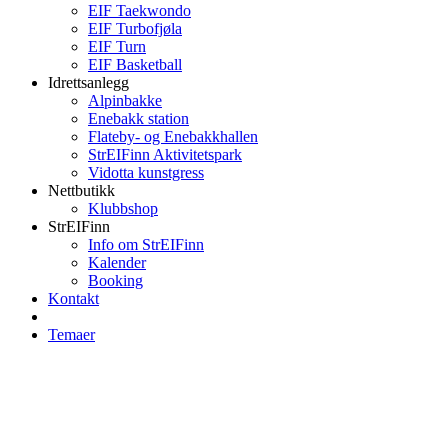
EIF Taekwondo
EIF Turbofjøla
EIF Turn
EIF Basketball
Idrettsanlegg
Alpinbakke
Enebakk station
Flateby- og Enebakkhallen
StrEIFinn Aktivitetspark
Vidotta kunstgress
Nettbutikk
Klubbshop
StrEIFinn
Info om StrEIFinn
Kalender
Booking
Kontakt
Temaer