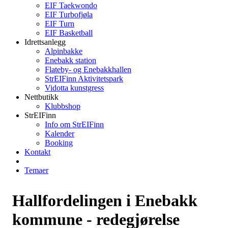
EIF Taekwondo
EIF Turbofjøla
EIF Turn
EIF Basketball
Idrettsanlegg
Alpinbakke
Enebakk station
Flateby- og Enebakkhallen
StrEIFinn Aktivitetspark
Vidotta kunstgress
Nettbutikk
Klubbshop
StrEIFinn
Info om StrEIFinn
Kalender
Booking
Kontakt
Temaer
Hallfordelingen i Enebakk
kommune - redegjørelse