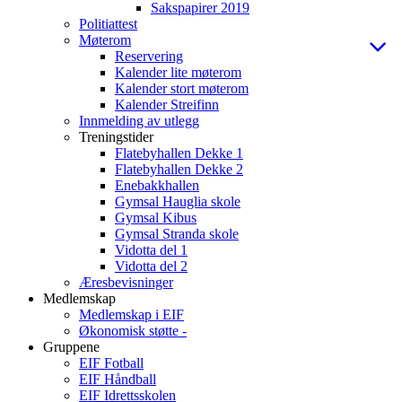
Sakspapirer 2019
Politiattest
Møterom
Reservering
Kalender lite møterom
Kalender stort møterom
Kalender Streifinn
Innmelding av utlegg
Treningstider
Flatebyhallen Dekke 1
Flatebyhallen Dekke 2
Enebakkhallen
Gymsal Hauglia skole
Gymsal Kibus
Gymsal Stranda skole
Vidotta del 1
Vidotta del 2
Æresbevisninger
Medlemskap
Medlemskap i EIF
Økonomisk støtte -
Gruppene
EIF Fotball
EIF Håndball
EIF Idrettsskolen