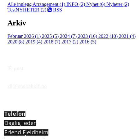
Alle innlegg
Arrangement (1)
INFO (2)
Nyhet (6)
Nyheter (2)
TestNYHETER (2)
RSS
Arkiv
Februar 2026 (1)
2025 (5)
2024 (7)
2023 (16)
2022 (10)
2021 (4)
2020 (8)
2019 (4)
2018 (7)
2017 (2)
2016 (5)
E-post
dl@enebakkif.no
Telefon
Daglig leder
Erlend Fjeldheim