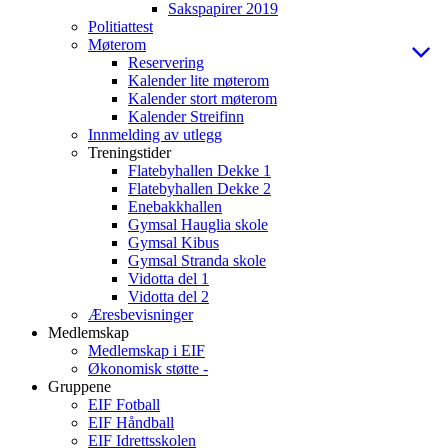
Sakspapirer 2019
Politiattest
Møterom
Reservering
Kalender lite møterom
Kalender stort møterom
Kalender Streifinn
Innmelding av utlegg
Treningstider
Flatebyhallen Dekke 1
Flatebyhallen Dekke 2
Enebakkhallen
Gymsal Hauglia skole
Gymsal Kibus
Gymsal Stranda skole
Vidotta del 1
Vidotta del 2
Æresbevisninger
Medlemskap
Medlemskap i EIF
Økonomisk støtte -
Gruppene
EIF Fotball
EIF Håndball
EIF Idrettsskolen