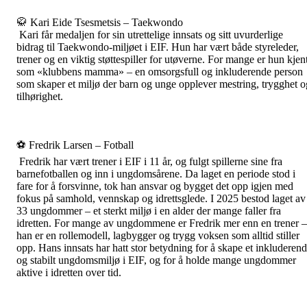
🥋 Kari Eide Tsesmetsis – Taekwondo
Kari får medaljen for sin utrettelige innsats og sitt uvurderlige
bidrag til Taekwondo-miljøet i EIF. Hun har vært både styreleder,
trener og en viktig støttespiller for utøverne. For mange er hun kjen
som «klubbens mamma» – en omsorgsfull og inkluderende person
som skaper et miljø der barn og unge opplever mestring, trygghet o
tilhørighet.
⚽ Fredrik Larsen – Fotball
Fredrik har vært trener i EIF i 11 år, og fulgt spillerne sine fra
barnefotballen og inn i ungdomsårene. Da laget en periode stod i
fare for å forsvinne, tok han ansvar og bygget det opp igjen med
fokus på samhold, vennskap og idrettsglede. I 2025 bestod laget av
33 ungdommer – et sterkt miljø i en alder der mange faller fra
idretten. For mange av ungdommene er Fredrik mer enn en trener –
han er en rollemodell, lagbygger og trygg voksen som alltid stiller
opp. Hans innsats har hatt stor betydning for å skape et inkluderen
og stabilt ungdomsmiljø i EIF, og for å holde mange ungdommer
aktive i idretten over tid.