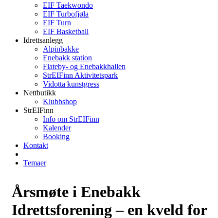
EIF Taekwondo
EIF Turbofjøla
EIF Turn
EIF Basketball
Idrettsanlegg
Alpinbakke
Enebakk station
Flateby- og Enebakkhallen
StrEIFinn Aktivitetspark
Vidotta kunstgress
Nettbutikk
Klubbshop
StrEIFinn
Info om StrEIFinn
Kalender
Booking
Kontakt
Temaer
Årsmøte i Enebakk
Idrettsforening – en kveld for