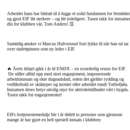
Arbeidet hans har bidratt til å legge et solid fundament for fremtide
og gjort EIF litt sterkere – og litt tydeligere. Tusen takk for innsatse
din for klubben vår, Tom Anders! 👏
Samtidig ønsker vi Marcus Halvorsrud Sori lykke til når han nå tar
over stafettpinnen som ny leder i EIF.
🔥 Årets ildsjel gikk i år til ENØX – en uvurderlig resurs for EIF.
De stiller alltid opp med stort engasjement, imponerende
arbeidsinnsats og ekte dugnadsånd, enten det gjelder rydding og
vedlikehold av skiløyper og turstier eller arbeidet rundt Turbofjøla.
Innsatsen deres betyr utrolig mye for aktivitetstilbudet vårt i bygda.
Tusen takk for engasjementet!
EIFs fortjenestemedalje ble i år tildelt to personer som gjennom
mange år har gjort en helt spesiell innsats i klubben: