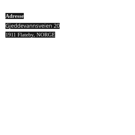
Adresse
Gjeddevannsveien 20
1911 Flateby,
NORGE