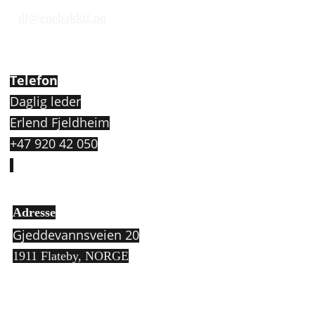
dl@enebakkif.no
Telefon
Daglig leder
Erlend Fjeldheim
+47 920 42 050
Adresse
Gjeddevannsveien 20
1911 Flateby,
NORGE