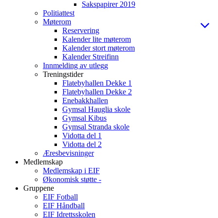
Sakspapirer 2019
Politiattest
Møterom
Reservering
Kalender lite møterom
Kalender stort møterom
Kalender Streifinn
Innmelding av utlegg
Treningstider
Flatebyhallen Dekke 1
Flatebyhallen Dekke 2
Enebakkhallen
Gymsal Hauglia skole
Gymsal Kibus
Gymsal Stranda skole
Vidotta del 1
Vidotta del 2
Æresbevisninger
Medlemskap
Medlemskap i EIF
Økonomisk støtte -
Gruppene
EIF Fotball
EIF Håndball
EIF Idrettsskolen