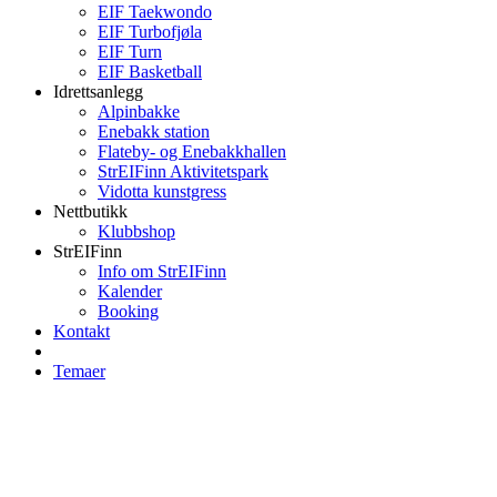
EIF Taekwondo
EIF Turbofjøla
EIF Turn
EIF Basketball
Idrettsanlegg
Alpinbakke
Enebakk station
Flateby- og Enebakkhallen
StrEIFinn Aktivitetspark
Vidotta kunstgress
Nettbutikk
Klubbshop
StrEIFinn
Info om StrEIFinn
Kalender
Booking
Kontakt
Temaer