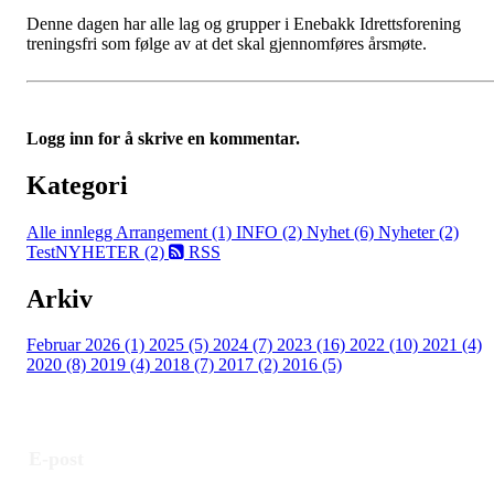
Denne dagen har alle lag og grupper i Enebakk Idrettsforening
treningsfri som følge av at det skal gjennomføres årsmøte.
Logg inn for å skrive en kommentar.
Kategori
Alle innlegg
Arrangement (1)
INFO (2)
Nyhet (6)
Nyheter (2)
TestNYHETER (2)
RSS
Arkiv
Februar 2026 (1)
2025 (5)
2024 (7)
2023 (16)
2022 (10)
2021 (4)
2020 (8)
2019 (4)
2018 (7)
2017 (2)
2016 (5)
E-post