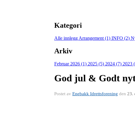
Kategori
Alle innlegg
Arrangement (1)
INFO (2)
N
Arkiv
Februar 2026 (1)
2025 (5)
2024 (7)
2023 
God jul & Godt nyt
Postet av
Enebakk Idrettsforening
den
23.