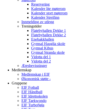
Reservering
Kalender lite møterom
Kalender stort møterom
Kalender Streifinn
Innmelding av utlegg
Treningstider
Flatebyhallen Dekke 1
Flatebyhallen Dekke 2
Enebakkhallen
Gymsal Hauglia skole
Gymsal Kibus
Gymsal Stranda skole
Vidotta del 1
Vidotta del 2
Æresbevisninger
Medlemskap
Medlemskap i EIF
Økonomisk støtte -
Gruppene
EIF Fotball
EIF Håndball
EIF Idrettsskolen
EIF Taekwondo
EIF Turbofjøla