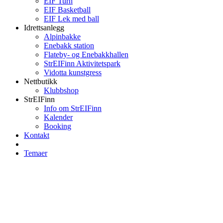
EIF Turn
EIF Basketball
EIF Lek med ball
Idrettsanlegg
Alpinbakke
Enebakk station
Flateby- og Enebakkhallen
StrEIFinn Aktivitetspark
Vidotta kunstgress
Nettbutikk
Klubbshop
StrEIFinn
Info om StrEIFinn
Kalender
Booking
Kontakt
Temaer