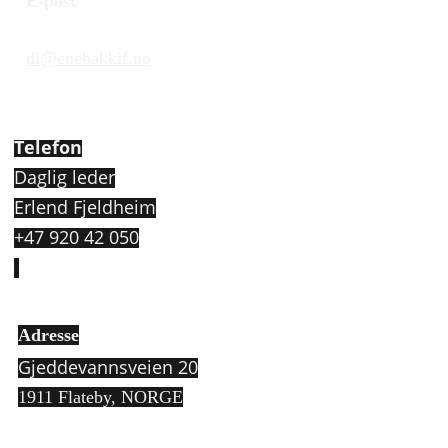
E-post
dl@enebakkif.no
Telefon
Daglig leder
Erlend Fjeldheim
+47 920 42 050
Adresse
Gjeddevannsveien 20
1911 Flateby,
NORGE