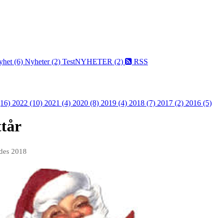
yhet (6)
Nyheter (2)
TestNYHETER (2)
RSS
(16)
2022 (10)
2021 (4)
2020 (8)
2019 (4)
2018 (7)
2017 (2)
2016 (5)
tår
 des 2018