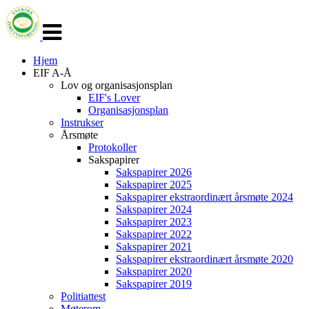
Veksle
navigasjon
Hjem
EIF A-Å
Lov og organisasjonsplan
EIF's Lover
Organisasjonsplan
Instrukser
Årsmøte
Protokoller
Sakspapirer
Sakspapirer 2026
Sakspapirer 2025
Sakspapirer ekstraordinært årsmøte 2024
Sakspapirer 2024
Sakspapirer 2023
Sakspapirer 2022
Sakspapirer 2021
Sakspapirer ekstraordinært årsmøte 2020
Sakspapirer 2020
Sakspapirer 2019
Politiattest
Møterom